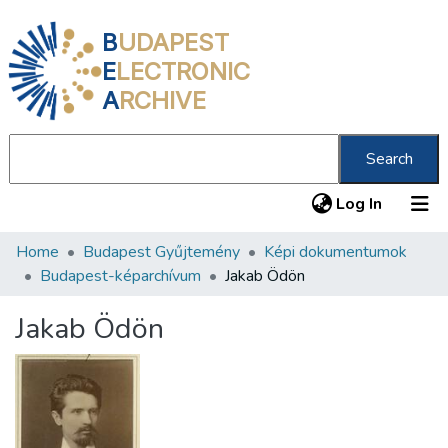
B
UDAPEST
E
LECTRONIC
A
RCHIVE
Search
(current
Log In
Home
Budapest Gyűjtemény
Képi dokumentumok
Communities & Collections
Budapest-képarchívum
Jakab Ödön
All of DSpace
Jakab Ödön
Statistics
About us