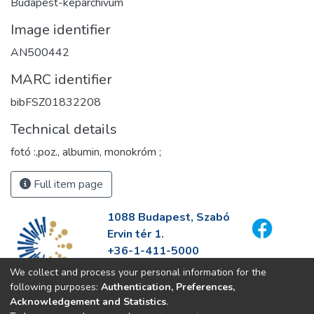
Budapest-képarchívum
Image identifier
AN500442
MARC identifier
bibFSZ01832208
Technical details
fotó :,poz., albumin, monokróm ;
Full item page
1088 Budapest, Szabó
Ervin tér 1.
+36-1-411-5000
info@fszek.hu
We collect and process your personal information for the
https://fszek.hu
following purposes:
Authentication, Preferences,
Acknowledgement and Statistics
.