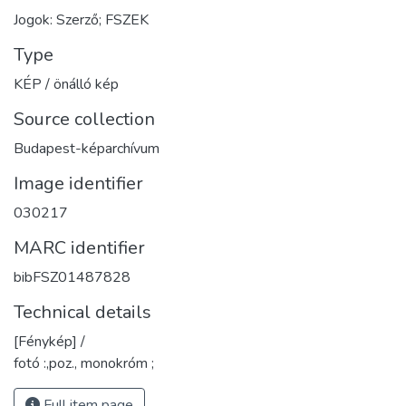
Jogok: Szerző; FSZEK
Type
KÉP / önálló kép
Source collection
Budapest-képarchívum
Image identifier
030217
MARC identifier
bibFSZ01487828
Technical details
[Fénykép] /
fotó :,poz., monokróm ;
Full item page