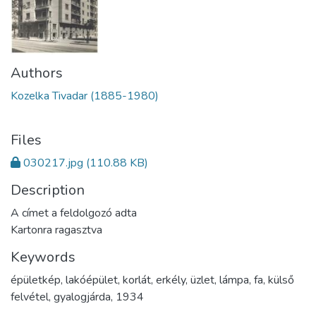
Authors
Kozelka Tivadar (1885-1980)
Files
030217.jpg
(110.88 KB)
Description
A címet a feldolgozó adta
Kartonra ragasztva
Keywords
épületkép
,
lakóépület
,
korlát
,
erkély
,
üzlet
,
lámpa
,
fa
,
külső
felvétel
,
gyalogjárda
,
1934