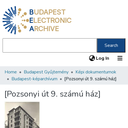
B
UDAPEST
E
LECTRONIC
A
RCHIVE
Search
(current
Log In
Home
Budapest Gyűjtemény
Képi dokumentumok
Communities & Collections
Budapest-képarchívum
[Pozsonyi út 9. számú ház]
All of DSpace
[Pozsonyi út 9. számú ház]
Statistics
About us