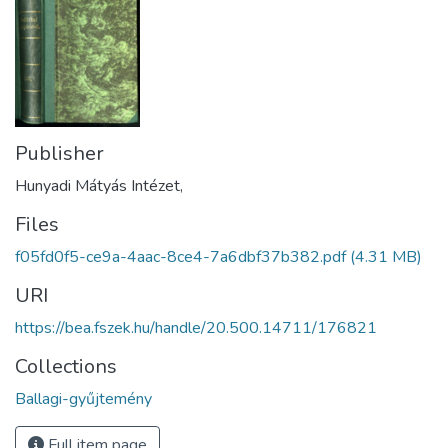
Publisher
Hunyadi Mátyás Intézet,
Files
f05fd0f5-ce9a-4aac-8ce4-7a6dbf37b382.pdf
(4.31 MB)
URI
https://bea.fszek.hu/handle/20.500.14711/176821
Collections
Ballagi-gyűjtemény
Full item page