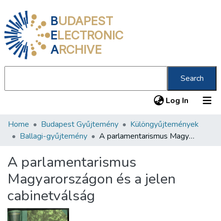
B
UDAPEST
E
LECTRONIC
A
RCHIVE
Search
(current
Log In
Home
Budapest Gyűjtemény
Különgyűjtemények
Communities & Collections
Ballagi-gyűjtemény
A parlamentarismus Magyarországon és a jelen cabinetválság
All of DSpace
A parlamentarismus
Statistics
Magyarországon és a jelen
About us
cabinetválság