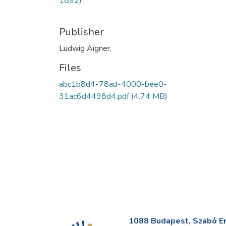
1892)
Publisher
Ludwig Aigner,
Files
abc1b8d4-78ad-4000-bee0-
31ac6d4498d4.pdf
(4.74 MB)
1088 Budapest, Szabó Erv