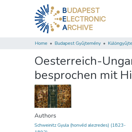
B
UDAPEST
E
LECTRONIC
A
RCHIVE
Home
Budapest Gyűjtemény
Különgyűjt
Oesterreich-Ungar
besprochen mit Hin
Authors
Schweinitz Gyula (honvéd alezredes) (1823-