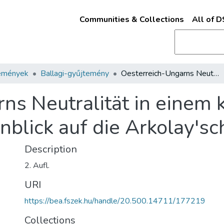
Communities & Collections
All of 
emények
Ballagi-gyűjtemény
Oesterreich-Ungarns Neutralität in einem künftigen Kriege, besprochen mit Hinblick auf die Arkolay'sche Broschure /
ns Neutralität in einem k
blick auf die Arkolay'sc
Description
2. Aufl.
URI
https://bea.fszek.hu/handle/20.500.14711/177219
Collections