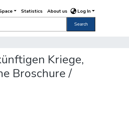
DSpace
Statistics
About us
Log In
Search
ünftigen Kriege,
he Broschure /