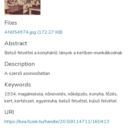
Files
AN054974.jpg
(172.27 KB)
Abstract
Belső felvétel a konyháról; lányok a kertben munkálkodnak
Description
A szerző azonosítatlan
Keywords
1934
,
magániskola
,
nőnevelés
,
nőképzés
,
konyha
,
főzés
,
kert
,
kertészet
,
egyenruha
,
belső felvétel
,
külső felvétel
URI
https://bea.fszek.hu/handle/20.500.14711/160413