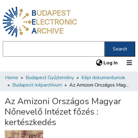
B
UDAPEST
E
LECTRONIC
A
RCHIVE
Search
(current
Log In
Home
Budapest Gyűjtemény
Képi dokumentumok
Communities & Collections
Budapest-képarchívum
Az Amizoni Országos Magyar Nőnevelő Intézet főzés : kertészkedés
All of DSpace
Az Amizoni Országos Magyar
Statistics
Nőnevelő Intézet főzés :
About us
kertészkedés