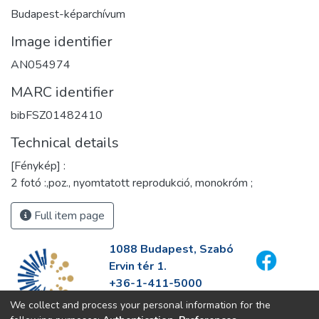
Budapest-képarchívum
Image identifier
AN054974
MARC identifier
bibFSZ01482410
Technical details
[Fénykép] :
2 fotó :,poz., nyomtatott reprodukció, monokróm ;
Full item page
1088 Budapest, Szabó
Ervin tér 1.
+36-1-411-5000
info@fszek.hu
We collect and process your personal information for the
https://fszek.hu