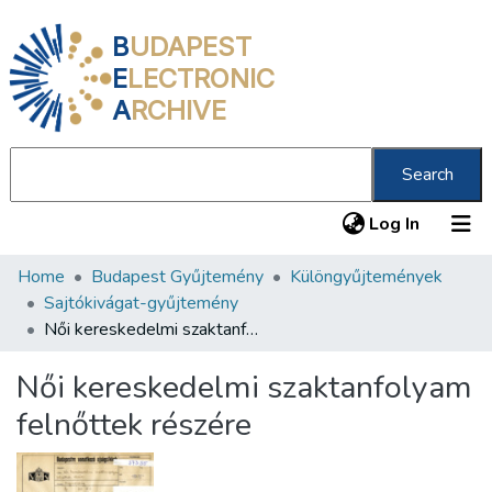
B
UDAPEST
E
LECTRONIC
A
RCHIVE
Search
(current
Log In
Home
Budapest Gyűjtemény
Különgyűjtemények
Communities & Collections
Sajtókivágat-gyűjtemény
All of DSpace
Női kereskedelmi szaktanfolyam felnőttek részére
Statistics
Női kereskedelmi szaktanfolyam
About us
felnőttek részére