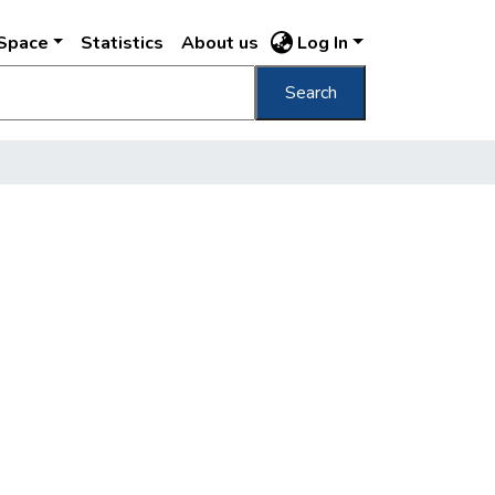
DSpace
Statistics
About us
Log In
Search