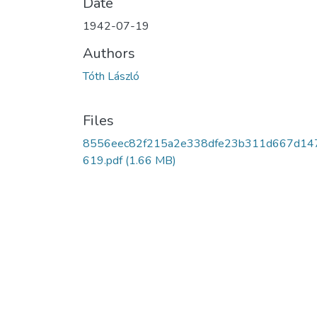
Date
1942-07-19
Authors
Tóth László
Files
8556eec82f215a2e338dfe23b311d667d14
619.pdf
(1.66 MB)