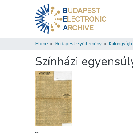
B
UDAPEST
E
LECTRONIC
A
RCHIVE
Home
Budapest Gyűjtemény
Különgyűjt
Színházi egyensúl