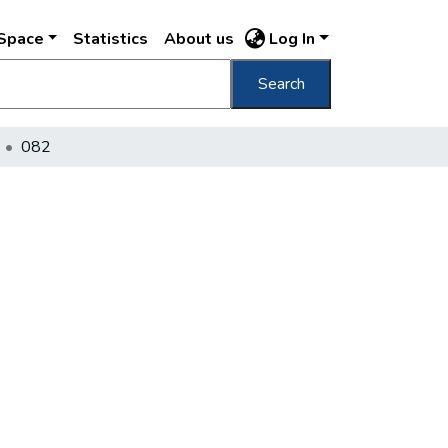
DSpace
Statistics
About us
Log In
Search
082