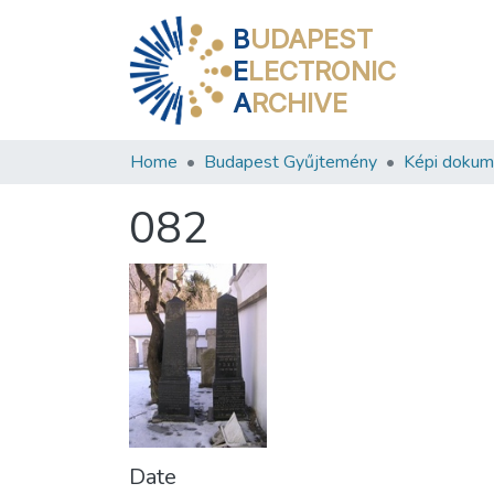
B
UDAPEST
E
LECTRONIC
A
RCHIVE
Home
Budapest Gyűjtemény
Képi doku
082
Date