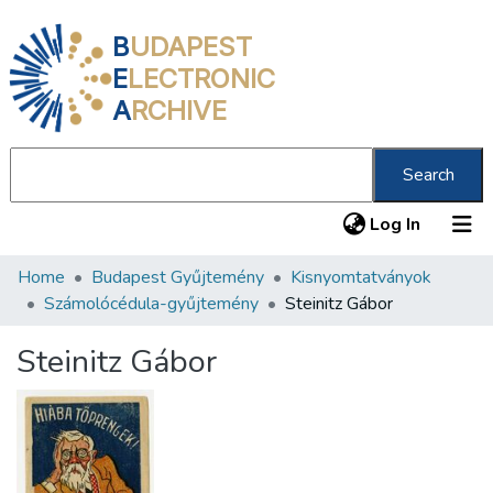
B
UDAPEST
E
LECTRONIC
A
RCHIVE
Search
(current
Log In
Home
Budapest Gyűjtemény
Kisnyomtatványok
Communities & Collections
Számolócédula-gyűjtemény
Steinitz Gábor
All of DSpace
Steinitz Gábor
Statistics
About us