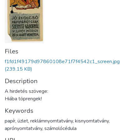
Files
f1fd1f49179d97860108e71f7f4542c1_screen.jpg
(239.15 KB)
Description
A hirdetés szövege:
Hiába töprengek!
Keywords
papír
,
üzlet
,
reklámnyomtatvány
,
kisnyomtatvány
,
aprónyomtatvány
,
számolócédula