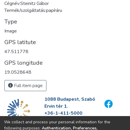
Cégnév:Steinitz Gábor
Termék/szolgáltatás:papíráru
Type
Image
GPS latitute
47.511778
GPS longitude
19.0528648
Full item page
1088 Budapest, Szabó
Ervin tér 1.
+36-1-411-5000
info@fszek.hu
We collect and process your personal information for the
https://fszek.hu
following purposes:
Authentication, Preferences,