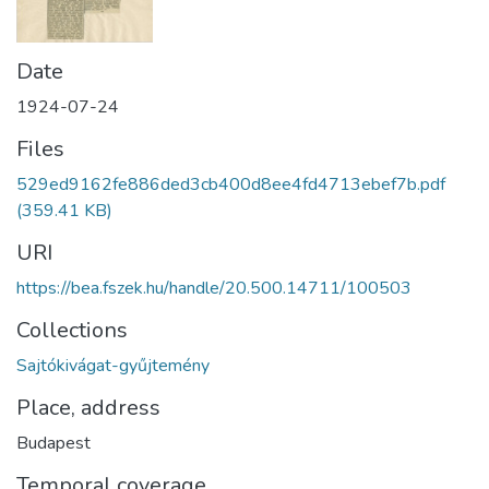
Date
1924-07-24
Files
529ed9162fe886ded3cb400d8ee4fd4713ebef7b.pdf
(359.41 KB)
URI
https://bea.fszek.hu/handle/20.500.14711/100503
Collections
Sajtókivágat-gyűjtemény
Place, address
Budapest
Temporal coverage