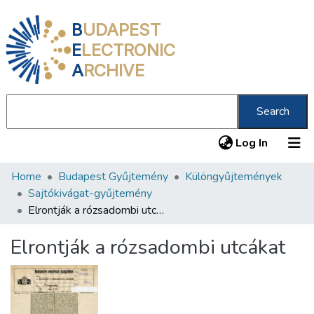
B
UDAPEST
E
LECTRONIC
A
RCHIVE
Search
(current
Log In
Home
Budapest Gyűjtemény
Különgyűjtemények
Communities & Collections
Sajtókivágat-gyűjtemény
All of DSpace
Elrontják a rózsadombi utcákat
Statistics
Elrontják a rózsadombi utcákat
About us