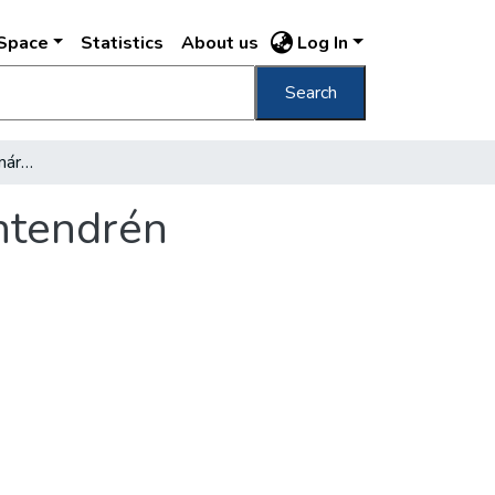
DSpace
Statistics
About us
Log In
Search
Ókeresztény telep nyomára bukkantak Szentendrén
ntendrén