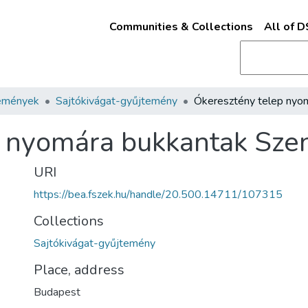
Communities & Collections
All of 
emények
Sajtókivágat-gyűjtemény
p nyomára bukkantak Sze
URI
https://bea.fszek.hu/handle/20.500.14711/107315
Collections
Sajtókivágat-gyűjtemény
Place, address
Budapest