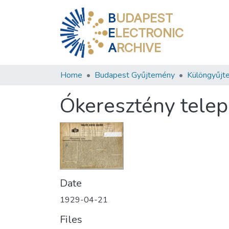
B
UDAPEST
E
LECTRONIC
A
RCHIVE
Home
Budapest Gyűjtemény
Különgyűjt
Ókeresztény tele
Date
1929-04-21
Files