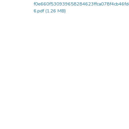
f0e660f530939658284623ffca078f4cb46fd
6.pdf
(1.26 MB)