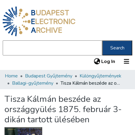
B
UDAPEST
E
LECTRONIC
A
RCHIVE
Search
(current
Log In
Home
Budapest Gyűjtemény
Különgyűjtemények
Communities & Collections
Ballagi-gyűjtemény
Tisza Kálmán beszéde az országgyülés 1875. február 3-dikán tartott ülésében
All of DSpace
Tisza Kálmán beszéde az
Statistics
országgyülés 1875. február 3-
About us
dikán tartott ülésében