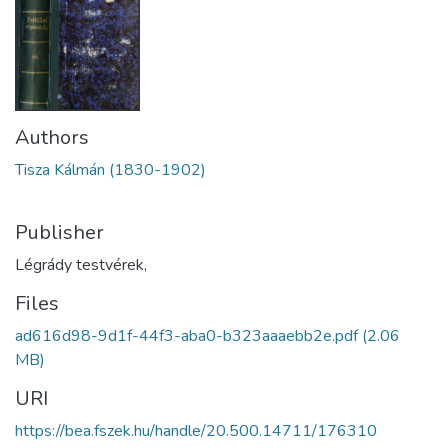
Authors
Tisza Kálmán (1830-1902)
Publisher
Légrády testvérek,
Files
ad616d98-9d1f-44f3-aba0-b323aaaebb2e.pdf
(2.06
MB)
URI
https://bea.fszek.hu/handle/20.500.14711/176310