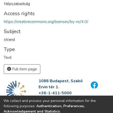
Népszabadság
Access rights
https://creativecommons.org/licenses/by-nc/4.0/
Subject
strand
Type
Text
Full item page
1088 Budapest, Szabó
Ervin tér 1.
+36-1-411-5000
info@fszek.hu
We collect and process your personal information for the
https://fszek.hu
following purposes:
Authentication, Preferences,
Acknowledgement and Statistics
.