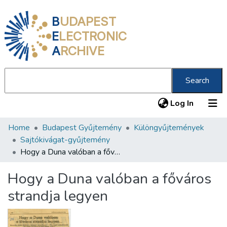
B
UDAPEST
E
LECTRONIC
A
RCHIVE
Search
(current
Log In
Home
Budapest Gyűjtemény
Különgyűjtemények
Communities & Collections
Sajtókivágat-gyűjtemény
All of DSpace
Hogy a Duna valóban a főváros strandja legyen
Statistics
Hogy a Duna valóban a főváros
About us
strandja legyen