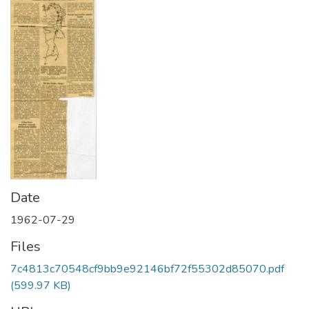
Date
1962-07-29
Files
7c4813c70548cf9bb9e92146bf72f55302d85070.pdf
(599.97 KB)