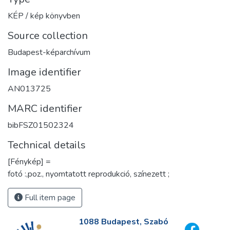
KÉP / kép könyvben
Source collection
Budapest-képarchívum
Image identifier
AN013725
MARC identifier
bibFSZ01502324
Technical details
[Fénykép] =
fotó :,poz., nyomtatott reprodukció, színezett ;
Full item page
1088 Budapest, Szabó