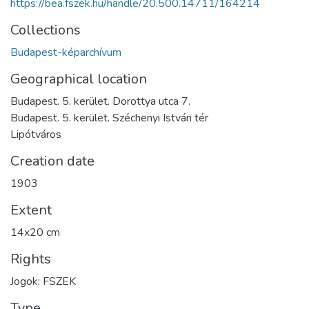
https://bea.fszek.hu/handle/20.500.14711/164214
Collections
Budapest-képarchívum
Geographical location
Budapest. 5. kerület. Dorottya utca 7.
Budapest. 5. kerület. Széchenyi István tér
Lipótváros
Creation date
1903
Extent
14x20 cm
Rights
Jogok: FSZEK
Type