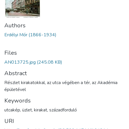
Authors
Erdélyi Mór (1866-1934)
Files
AN013725.jpg
(245.08 KB)
Abstract
Részlet kirakatokkal, az utca végében a tér, az Akadémia
épületével
Keywords
utcakép
,
üzlet
,
kirakat
,
századforduló
URI