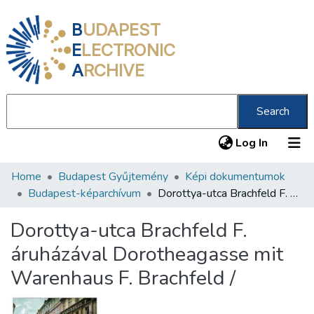
B
UDAPEST
E
LECTRONIC
A
RCHIVE
Search
(current
Log In
Home
Budapest Gyűjtemény
Képi dokumentumok
Communities & Collections
Budapest-képarchívum
Dorottya-utca Brachfeld F. áruházával Dorotheagasse mit Warenhaus F. Brachfeld /
All of DSpace
Dorottya-utca Brachfeld F.
Statistics
áruházával Dorotheagasse mit
About us
Warenhaus F. Brachfeld /