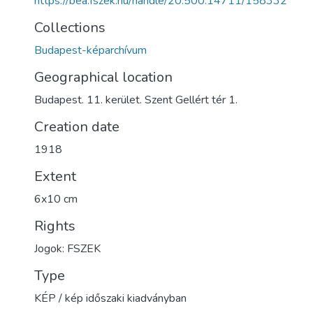
https://bea.fszek.hu/handle/20.500.14711/158332
Collections
Budapest-képarchívum
Geographical location
Budapest. 11. kerület. Szent Gellért tér 1.
Creation date
1918
Extent
6x10 cm
Rights
Jogok: FSZEK
Type
KÉP / kép időszaki kiadványban