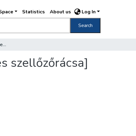
DSpace
Statistics
About us
Log In
Search
[A Gellértszálló éttermének egyik falikara és szellőzőrácsa]
és szellőzőrácsa]