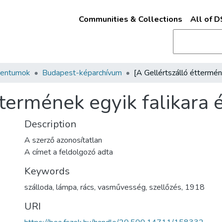
Communities & Collections
All of 
mentumok
Budapest-képarchívum
ttermének egyik falikara 
Description
A szerző azonosítatlan
A címet a feldolgozó adta
Keywords
szálloda
,
lámpa
,
rács
,
vasművesség
,
szellőzés
,
1918
URI