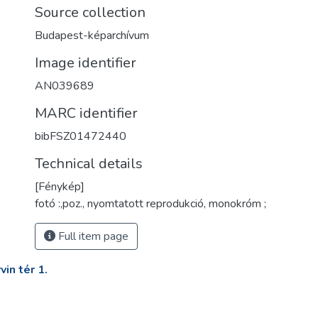
Source collection
Budapest-képarchívum
Image identifier
AN039689
MARC identifier
bibFSZ01472440
Technical details
[Fénykép]
fotó :,poz., nyomtatott reprodukció, monokróm ;
Full item page
in tér 1.