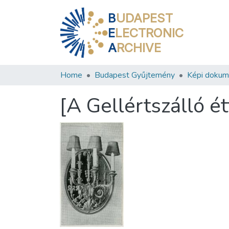
B
UDAPEST
E
LECTRONIC
A
RCHIVE
Home
Budapest Gyűjtemény
Képi doku
[A Gellértszálló é