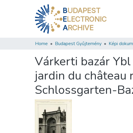
B
UDAPEST
E
LECTRONIC
A
RCHIVE
Home
Budapest Gyűjtemény
Képi doku
Várkerti bazár Ybl
jardin du château r
Schlossgarten-Baza