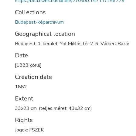
https://bea.fszek.hu/handle/20.500.14711/156779
Collections
Budapest-képarchívum
Geographical location
Budapest. 1. kerület. Ybl Miklós tér 2-6. Várkert Bazár
Date
[1883 körül]
Creation date
1882
Extent
33x23 cm, (teljes méret: 43x32 cm)
Rights
Jogok: FSZEK