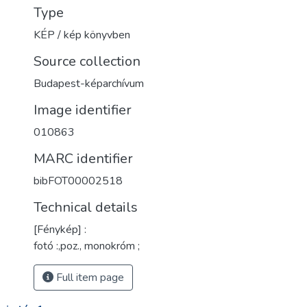
Type
KÉP / kép könyvben
Source collection
Budapest-képarchívum
Image identifier
010863
MARC identifier
bibFOT00002518
Technical details
[Fénykép] :
fotó :,poz., monokróm ;
Full item page