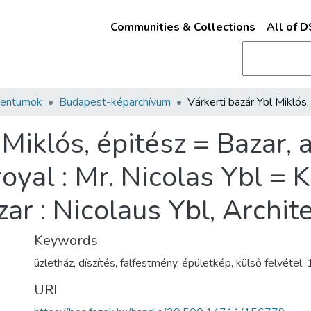
Communities & Collections
All of 
mentumok
Budapest-képarchívum
 Miklós, épitész = Bazar,
oyal : Mr. Nicolas Ybl = K
r : Nicolaus Ybl, Archite
Keywords
üzletház
,
díszítés
,
falfestmény
,
épületkép
,
külső felvétel
,
URI