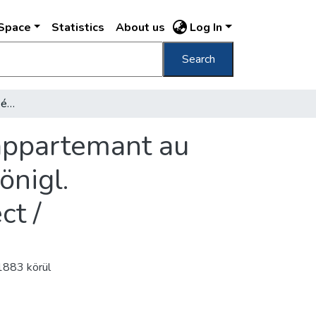
DSpace
Statistics
About us
Log In
Search
Várkerti bazár Ybl Miklós, épitész = Bazar, appartemant au jardin du château royal : Mr. Nicolas Ybl = Königl. Schlossgarten-Bazar : Nicolaus Ybl, Architect /
 appartemant au
önigl.
ct /
1883 körül