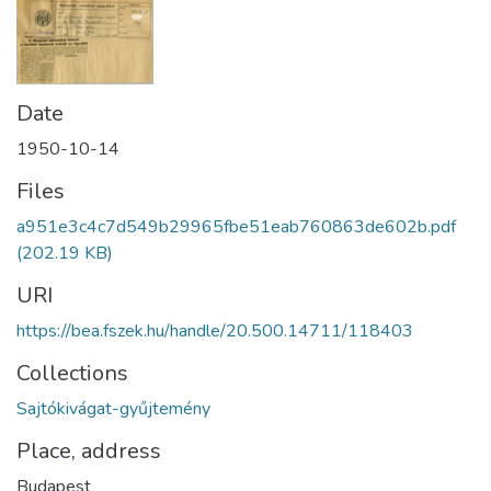
Date
1950-10-14
Files
a951e3c4c7d549b29965fbe51eab760863de602b.pdf
(202.19 KB)
URI
https://bea.fszek.hu/handle/20.500.14711/118403
Collections
Sajtókivágat-gyűjtemény
Place, address
Budapest