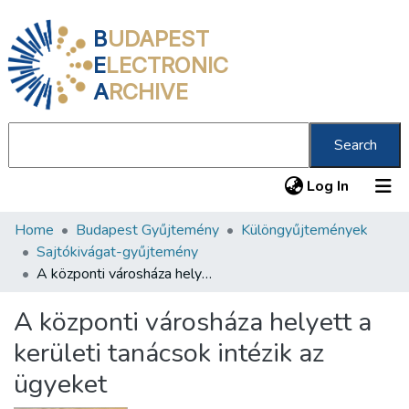
B
UDAPEST
E
LECTRONIC
A
RCHIVE
Search
(current
Log In
Home
Budapest Gyűjtemény
Különgyűjtemények
Communities & Collections
Sajtókivágat-gyűjtemény
All of DSpace
A központi városháza helyett a kerületi tanácsok intézik az ügyeket
Statistics
A központi városháza helyett a
About us
kerületi tanácsok intézik az
ügyeket