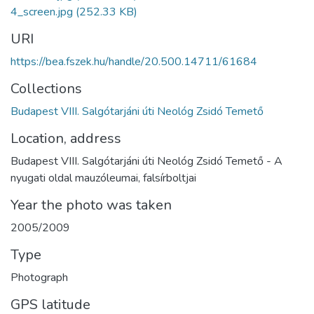
4_screen.jpg
(252.33 KB)
URI
https://bea.fszek.hu/handle/20.500.14711/61684
Collections
Budapest VIII. Salgótarjáni úti Neológ Zsidó Temető
Location, address
Budapest VIII. Salgótarjáni úti Neológ Zsidó Temető - A
nyugati oldal mauzóleumai, falsírboltjai
Year the photo was taken
2005/2009
Type
Photograph
GPS latitude