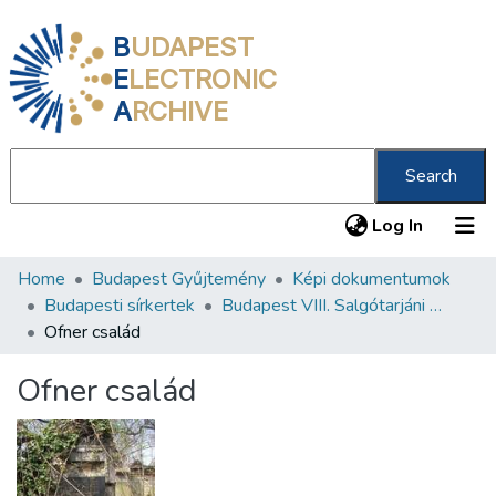
B
UDAPEST
E
LECTRONIC
A
RCHIVE
Search
(current
Log In
Home
Budapest Gyűjtemény
Képi dokumentumok
Communities & Collections
Budapesti sírkertek
Budapest VIII. Salgótarjáni úti Neológ Zsidó Temető
All of DSpace
Ofner család
Statistics
Ofner család
About us