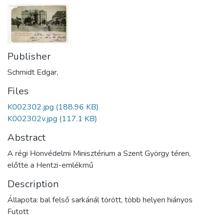
Publisher
Schmidt Edgar,
Files
K002302.jpg
(188.96 KB)
K002302v.jpg
(117.1 KB)
Abstract
A régi Honvédelmi Minisztérium a Szent György téren,
előtte a Hentzi-emlékmű
Description
Állapota: bal felső sarkánál törött, több helyen hiányos
Futott