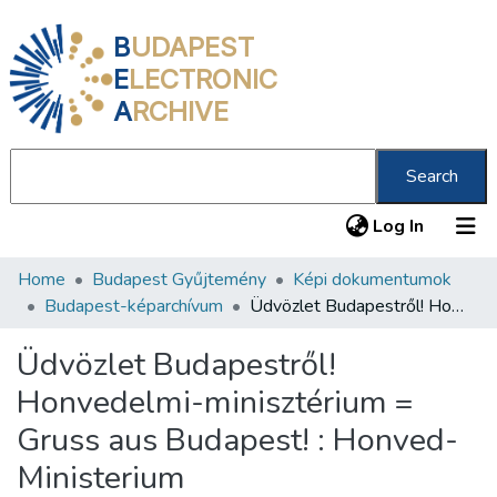
B
UDAPEST
E
LECTRONIC
A
RCHIVE
Search
(current
Log In
Home
Budapest Gyűjtemény
Képi dokumentumok
Communities & Collections
Budapest-képarchívum
Üdvözlet Budapestről! Honvedelmi-minisztérium = Gruss aus Budapest! : Honved-Ministerium
All of DSpace
Üdvözlet Budapestről!
Statistics
Honvedelmi-minisztérium =
About us
Gruss aus Budapest! : Honved-
Ministerium