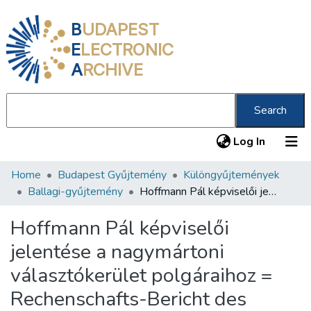
B
UDAPEST
E
LECTRONIC
A
RCHIVE
Search
(current
Log In
Home
Budapest Gyűjtemény
Különgyűjtemények
Communities & Collections
Ballagi-gyűjtemény
Hoffmann Pál képviselői jelentése a nagymártoni választókerület polgáraihoz = Rechenschafts-Bericht des Abgeordneten Paul Hoffmann an die Bürgerschaft des Mattersdorfer Wahlbezirkes
All of DSpace
Hoffmann Pál képviselői
Statistics
jelentése a nagymártoni
About us
választókerület polgáraihoz =
Rechenschafts-Bericht des