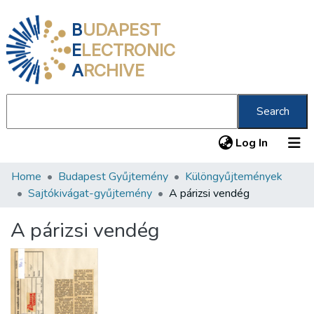
B
UDAPEST
E
LECTRONIC
A
RCHIVE
Search
(current
Log In
Home
Budapest Gyűjtemény
Különgyűjtemények
Communities & Collections
Sajtókivágat-gyűjtemény
A párizsi vendég
All of DSpace
A párizsi vendég
Statistics
About us