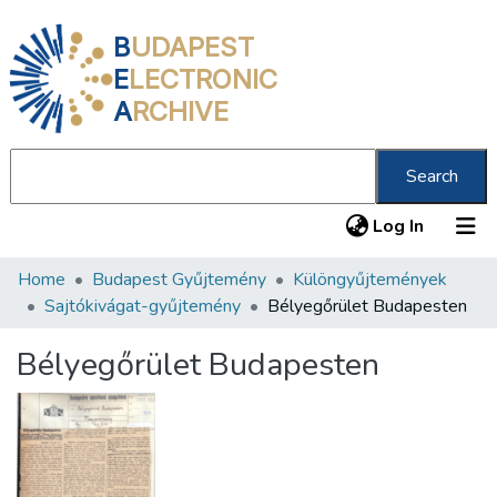
B
UDAPEST
E
LECTRONIC
A
RCHIVE
Search
(current
Log In
Home
Budapest Gyűjtemény
Különgyűjtemények
Communities & Collections
Sajtókivágat-gyűjtemény
Bélyegőrület Budapesten
All of DSpace
Bélyegőrület Budapesten
Statistics
About us