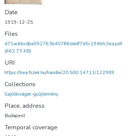
Date
1919-12-25
Files
d71ac6bcdba592763b40786dddf7d5c194bfc3ea.pdf
(662.73 KB)
URI
https://bea.fszek.hu/handle/20.500.14711/122989
Collections
Sajtókivágat-gyűjtemény
Place, address
Budapest
Temporal coverage