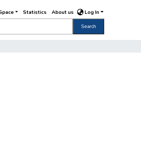
DSpace
Statistics
About us
Log In
Search