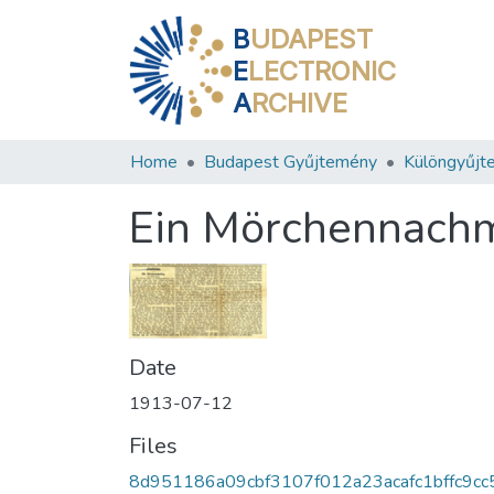
B
UDAPEST
E
LECTRONIC
A
RCHIVE
Home
Budapest Gyűjtemény
Különgyűjt
Ein Mörchennachm
Date
1913-07-12
Files
8d951186a09cbf3107f012a23acafc1bffc9cc