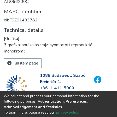
AN066230C
MARC identifier
bibFSZ01493782
Technical details
[Grafika]
3 grafikai ábrázolás :,rajz, nyomtatott reprodukció,
monokróm ;
Full item page
1088 Budapest, Szabó
Ervin tér 1.
+36-1-411-5000
info@fszek.hu
We collect and process your personal information for the
https://fszek.hu
following purposes:
Authentication, Preferences,
Acknowledgement and Statistics
.
To learn more, please read our
privacy policy
.