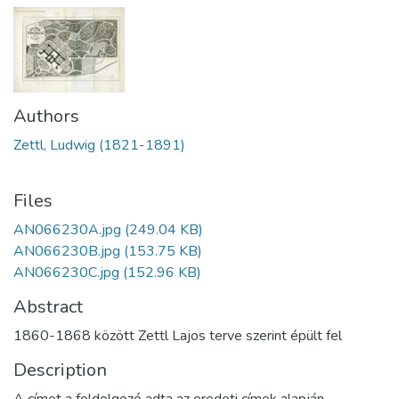
Authors
Zettl, Ludwig (1821-1891)
Files
AN066230A.jpg
(249.04 KB)
AN066230B.jpg
(153.75 KB)
AN066230C.jpg
(152.96 KB)
Abstract
1860-1868 között Zettl Lajos terve szerint épült fel
Description
A címet a feldolgozó adta az eredeti címek alapján