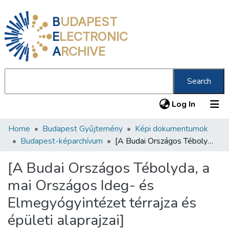
B
UDAPEST
E
LECTRONIC
A
RCHIVE
Search
(current
Log In
Home
Budapest Gyűjtemény
Képi dokumentumok
Communities & Collections
Budapest-képarchívum
[A Budai Országos Tébolyda, a mai Országos Ideg- és Elmegyógyintézet térrajza és épületi alaprajzai]
All of DSpace
[A Budai Országos Tébolyda, a
Statistics
mai Országos Ideg- és
About us
Elmegyógyintézet térrajza és
épületi alaprajzai]