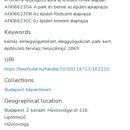
AN066230A A park és benne az épület aplaprajza
AN066230B Az épület földszinti alaprajza
AN066230C Az épület emeleti alaprajza
Keywords
kórház
,
elmegyógyintézet
,
ideggyógyászat
,
park
,
kert
,
építészeti tervrajz
,
helyszínrajz
,
1869
URI
https://bea.fszek.hu/handle/20.500.14711/162210
Collections
Budapest-képarchívum
Geographical location
Budapest. 2. kerület. Hűvösvölgyi út 116.
Lipótmező
Hűvösvölgy