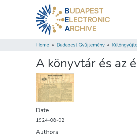
B
UDAPEST
E
LECTRONIC
A
RCHIVE
Home
Budapest Gyűjtemény
Különgyűjt
A könyvtár és az é
Date
1924-08-02
Authors