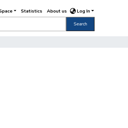
DSpace
Statistics
About us
Log In
Search