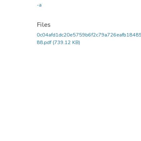
-a
Files
0c04afd1dc20e5759b6f2c79a726eafb1848
88.pdf
(739.12 KB)