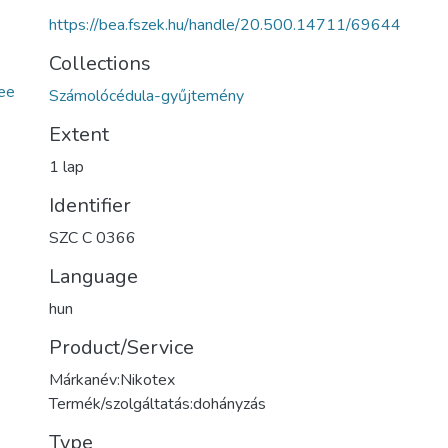
https://bea.fszek.hu/handle/20.500.14711/69644
Collections
ee
Számolócédula-gyűjtemény
Extent
1 lap
Identifier
SZC C 0366
Language
hun
Product/Service
Márkanév:Nikotex
Termék/szolgáltatás:dohányzás
Type