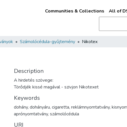
Communities & Collections
All of 
ványok
Számolócédula-gyűjtemény
Nikotex
Description
A hirdetés szövege:
Törődjék kissé magával - szivjon Nikotexet
Keywords
dohány
,
dohányáru
,
cigaretta
,
reklámnyomtatvány
,
kisnyom
aprónyomtatvány
,
számolócédula
URI