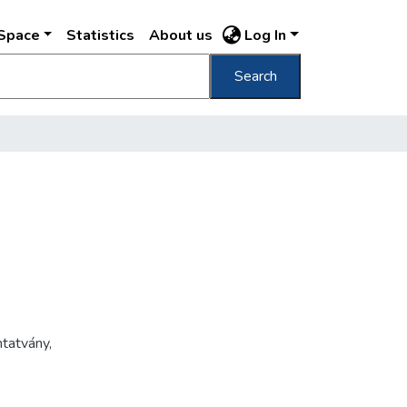
DSpace
Statistics
About us
Log In
Search
tatvány
,