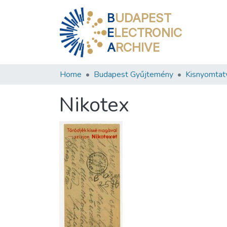
B
UDAPEST
E
LECTRONIC
A
RCHIVE
Home
Budapest Gyűjtemény
Kisnyomtat
Nikotex