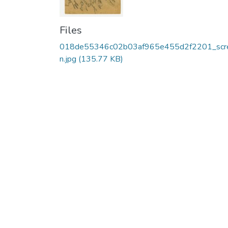
Files
018de55346c02b03af965e455d2f2201_scr
n.jpg
(135.77 KB)