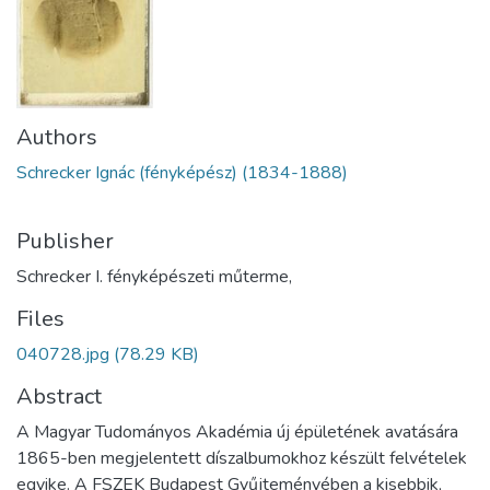
Authors
Schrecker Ignác (fényképész) (1834-1888)
Publisher
Schrecker I. fényképészeti műterme,
Files
040728.jpg
(78.29 KB)
Abstract
A Magyar Tudományos Akadémia új épületének avatására
1865-ben megjelentett díszalbumokhoz készült felvételek
egyike. A FSZEK Budapest Gyűjteményében a kisebbik,