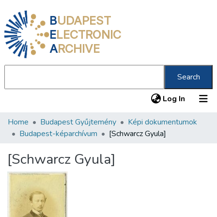
B
UDAPEST
E
LECTRONIC
A
RCHIVE
Search
(current
Log In
Home
Budapest Gyűjtemény
Képi dokumentumok
Communities & Collections
Budapest-képarchívum
[Schwarcz Gyula]
All of DSpace
[Schwarcz Gyula]
Statistics
About us