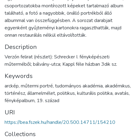
csoportozatokba montírozott képeket tartalmazó album
található, a fotó a nagyobbik, önálló portrékból álló
albummal van összefüggésben. A sorozat darabjait
egyenként gyűjteményi kartonokra ragaszthatták, majd
onnan restaurálás nélkül eltávolították.
Description
Verzón felirat (részlet): Schrecker I. fényképészeti
műterméből; bálvány-utca; Kappl féle házban 3dik sz.
Keywords
arckép
,
műtermi portré
,
tudományos akadémia
,
akadémikus
,
történész
,
államelmélet
,
politikus
,
kulturális politika
,
avatás
,
fényképalbum
,
19. század
URI
https://bea.fszek.hu/handle/20.500.14711/154210
Collections