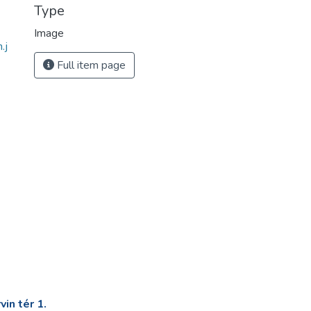
Type
Image
.j
Full item page
in tér 1.