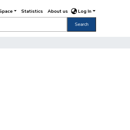
DSpace
Statistics
About us
Log In
Search