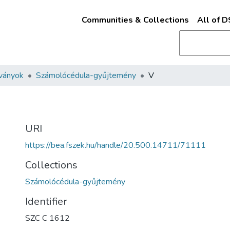
Communities & Collections
All of 
ványok
Számolócédula-gyűjtemény
V
URI
https://bea.fszek.hu/handle/20.500.14711/71111
Collections
Számolócédula-gyűjtemény
Identifier
SZC C 1612