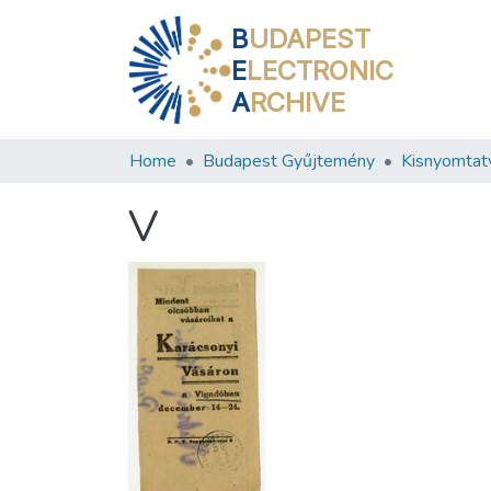
B
UDAPEST
E
LECTRONIC
A
RCHIVE
Home
Budapest Gyűjtemény
Kisnyomtat
V