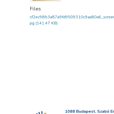
Files
cf2ec98fc3a87a9fd9509310c9aa80a6_screen
pg
(141.47 KB)
1088 Budapest, Szabó Erv