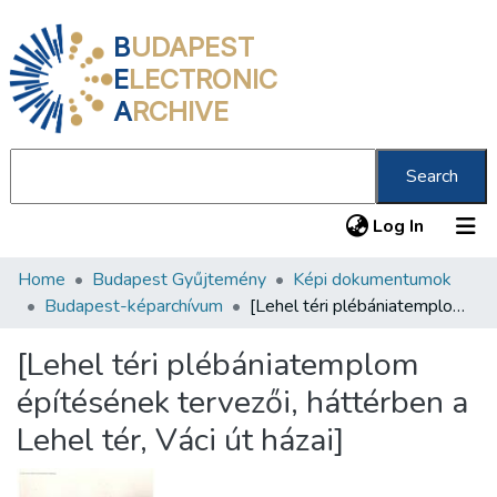
B
UDAPEST
E
LECTRONIC
A
RCHIVE
Search
(current
Log In
Home
Budapest Gyűjtemény
Képi dokumentumok
Communities & Collections
Budapest-képarchívum
[Lehel téri plébániatemplom építésének tervezői, háttérben a Lehel tér, Váci út házai]
All of DSpace
[Lehel téri plébániatemplom
Statistics
építésének tervezői, háttérben a
About us
Lehel tér, Váci út házai]