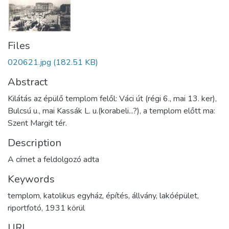
Files
020621.jpg
(182.51 KB)
Abstract
Kilátás az épülő templom felől: Váci út (régi 6., mai 13. ker),
Bulcsú u., mai Kassák L. u.(korabeli...?), a templom előtt ma:
Szent Margit tér.
Description
A címet a feldolgozó adta
Keywords
templom
,
katolikus egyház
,
építés
,
állvány
,
lakóépület
,
riportfotó
,
1931 körül
URI