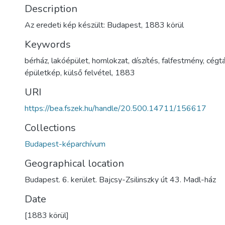
Description
Az eredeti kép készült: Budapest, 1883 körül
Keywords
bérház
,
lakóépület
,
homlokzat
,
díszítés
,
falfestmény
,
cégt
épületkép
,
külső felvétel
,
1883
URI
https://bea.fszek.hu/handle/20.500.14711/156617
Collections
Budapest-képarchívum
Geographical location
Budapest. 6. kerület. Bajcsy-Zsilinszky út 43. Madl-ház
Date
[1883 körül]