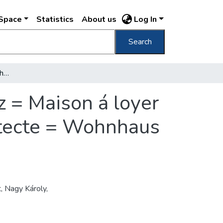
DSpace
Statistics
About us
Log In
Search
Lakóház, Váczi-út 43. Lechner Ödön, épitész = Maison á loyer Nr. 43. Váczi-út : Mr. Eugene Lechner, architecte = Wohnhaus Váczi út Nr. 43. : Eugen Lechner, Architect /
z = Maison á loyer
hitecte = Wohnhaus
, Nagy Károly,