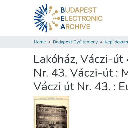
B
UDAPEST
E
LECTRONIC
A
RCHIVE
Home
Budapest Gyűjtemény
Képi doku
Lakóház, Váczi-út 
Nr. 43. Váczi-út :
Váczi út Nr. 43. : 