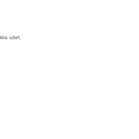
ábla
,
üzlet
,