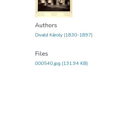
Authors
Divald Károly (1830-1897)
Files
000540.jpg
(131.94 KB)