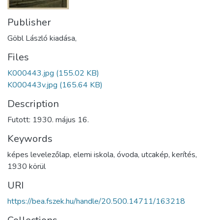
Publisher
Göbl László kiadása,
Files
K000443.jpg
(155.02 KB)
K000443v.jpg
(165.64 KB)
Description
Futott: 1930. május 16.
Keywords
képes levelezőlap
,
elemi iskola
,
óvoda
,
utcakép
,
kerítés
,
1930 körül
URI
https://bea.fszek.hu/handle/20.500.14711/163218