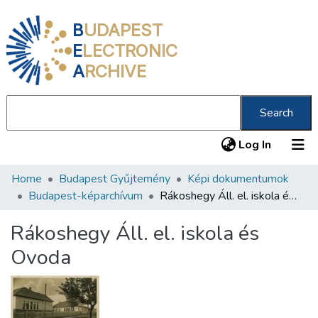
B
UDAPEST
E
LECTRONIC
A
RCHIVE
Search
(current
Log In
Home
Budapest Gyűjtemény
Képi dokumentumok
Communities & Collections
Budapest-képarchívum
Rákoshegy Áll. el. iskola és Ovoda
All of DSpace
Rákoshegy Áll. el. iskola és
Statistics
Ovoda
About us