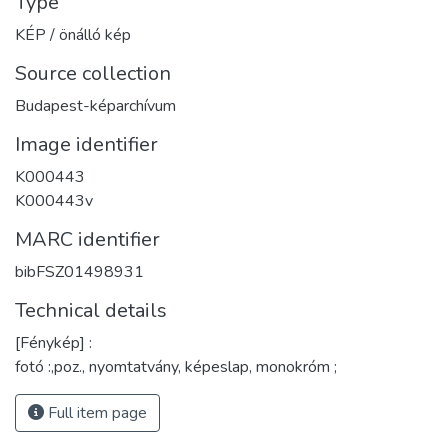
Type
KÉP / önálló kép
Source collection
Budapest-képarchívum
Image identifier
K000443
K000443v
MARC identifier
bibFSZ01498931
Technical details
[Fénykép] :
fotó :,poz., nyomtatvány, képeslap, monokróm ;
Full item page