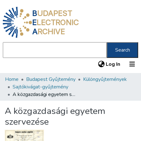
B
UDAPEST
E
LECTRONIC
A
RCHIVE
Search
(current
Log In
Home
Budapest Gyűjtemény
Különgyűjtemények
Communities & Collections
Sajtókivágat-gyűjtemény
All of DSpace
A közgazdasági egyetem szervezése
Statistics
A közgazdasági egyetem
About us
szervezése