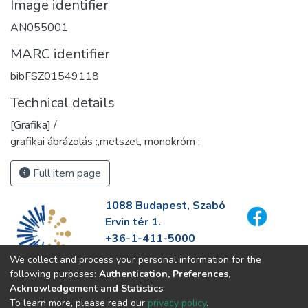
Image identifier
AN055001
MARC identifier
bibFSZ01549118
Technical details
[Grafika] /
grafikai ábrázolás :,metszet, monokróm ;
Full item page
1088 Budapest, Szabó
Ervin tér 1.
+36-1-411-5000
info@fszek.hu
We collect and process your personal information for the
https://fszek.hu
following purposes:
Authentication, Preferences,
Acknowledgement and Statistics
.
To learn more, please read our
privacy policy
.