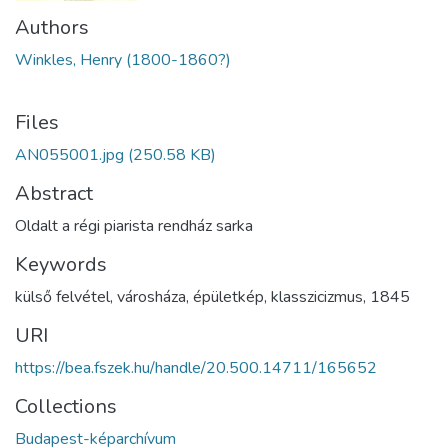
Authors
Winkles, Henry (1800-1860?)
Files
AN055001.jpg
(250.58 KB)
Abstract
Oldalt a régi piarista rendház sarka
Keywords
külső felvétel
,
városháza
,
épületkép
,
klasszicizmus
,
1845
URI
https://bea.fszek.hu/handle/20.500.14711/165652
Collections
Budapest-képarchívum