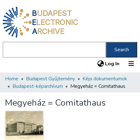
B
UDAPEST
E
LECTRONIC
A
RCHIVE
Search
(current
Log In
Home
Budapest Gyűjtemény
Képi dokumentumok
Communities & Collections
Budapest-képarchívum
Megyeház = Comitathaus
All of DSpace
Megyeház = Comitathaus
Statistics
About us