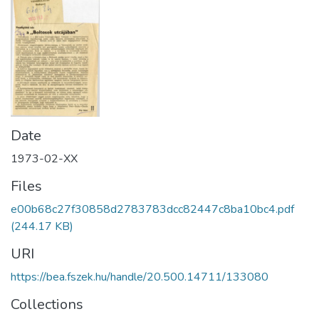
Date
1973-02-XX
Files
e00b68c27f30858d2783783dcc82447c8ba10bc4.pdf
(244.17 KB)
URI
https://bea.fszek.hu/handle/20.500.14711/133080
Collections