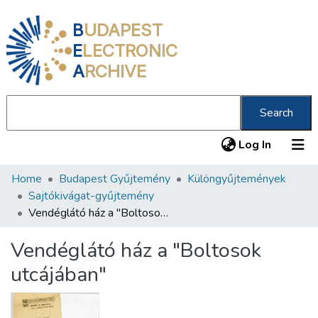
B
UDAPEST
E
LECTRONIC
A
RCHIVE
Search
(current
Log In
Home
Budapest Gyűjtemény
Különgyűjtemények
Communities & Collections
Sajtókivágat-gyűjtemény
All of DSpace
Vendéglátó ház a "Boltosok utcájában"
Statistics
Vendéglátó ház a "Boltosok
About us
utcájában"