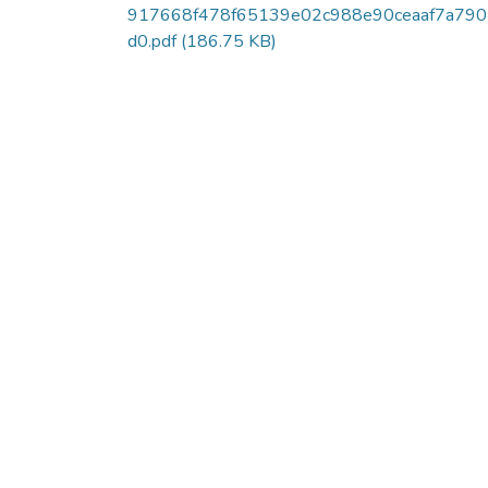
917668f478f65139e02c988e90ceaaf7a79
d0.pdf
(186.75 KB)