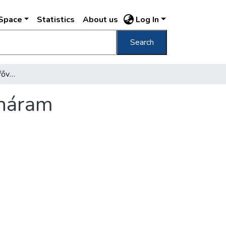
DSpace
Statistics
About us
Log In
Search
Év végéig megszűnik a fővárosban az egyenáram
enáram