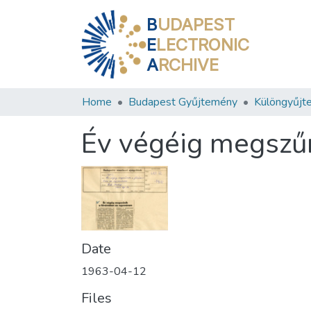
B
UDAPEST
E
LECTRONIC
A
RCHIVE
Home
Budapest Gyűjtemény
Különgyűjt
Év végéig megszű
Date
1963-04-12
Files