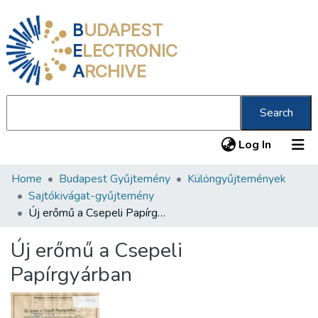
B
UDAPEST
E
LECTRONIC
A
RCHIVE
Search
(current
Log In
Home
Budapest Gyűjtemény
Különgyűjtemények
Communities & Collections
Sajtókivágat-gyűjtemény
All of DSpace
Új erőmű a Csepeli Papírgyárban
Statistics
Új erőmű a Csepeli
About us
Papírgyárban