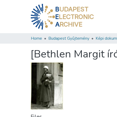
B
UDAPEST
E
LECTRONIC
A
RCHIVE
Home
Budapest Gyűjtemény
Képi doku
[Bethlen Margit ír
Files