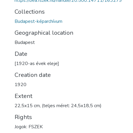
https://bea.fszek.hu/handle/20.500.14711/163279
Collections
Budapest-képarchívum
Geographical location
Budapest
Date
[1920-as évek eleje]
Creation date
1920
Extent
22,5x15 cm, (teljes méret: 24,5x18,5 cm)
Rights
Jogok: FSZEK