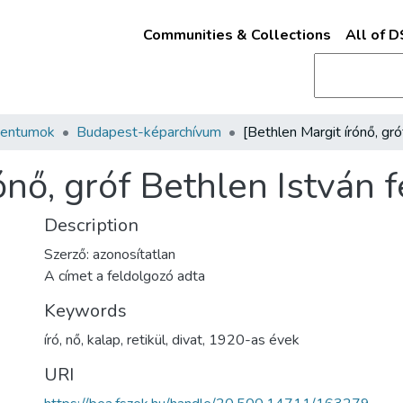
Communities & Collections
All of 
mentumok
Budapest-képarchívum
ónő, gróf Bethlen István 
Description
Szerző: azonosítatlan
A címet a feldolgozó adta
Keywords
író
,
nő
,
kalap
,
retikül
,
divat
,
1920-as évek
URI