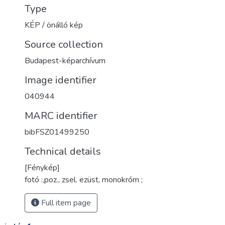
Type
KÉP / önálló kép
Source collection
Budapest-képarchívum
Image identifier
040944
MARC identifier
bibFSZ01499250
Technical details
[Fénykép]
fotó :,poz., zsel. ezüst, monokróm ;
Full item page