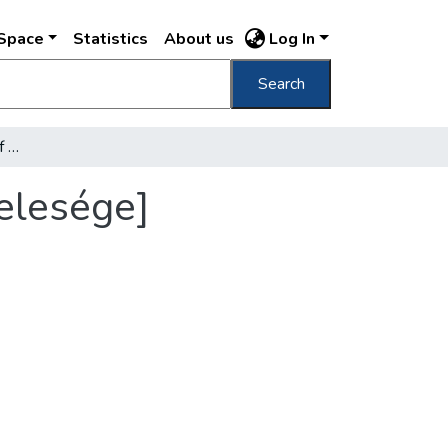
DSpace
Statistics
About us
Log In
Search
[Bethlen Margit írónő, gróf Bethlen István felesége]
felesége]