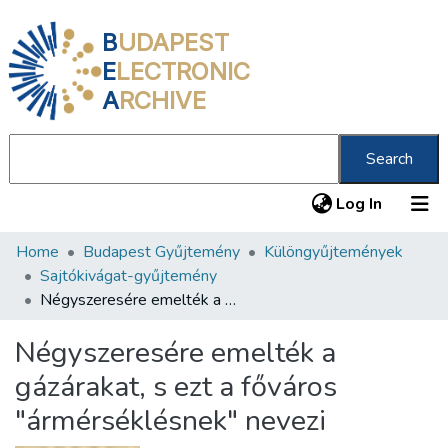
B
UDAPEST
E
LECTRONIC
A
RCHIVE
Search
(current
Log In
Home
Budapest Gyűjtemény
Különgyűjtemények
Communities & Collections
Sajtókivágat-gyűjtemény
All of DSpace
Négyszeresére emelték a gázárakat, s ezt a főváros "ármérséklésnek" nevezi
Statistics
Négyszeresére emelték a
About us
gázárakat, s ezt a főváros
"ármérséklésnek" nevezi