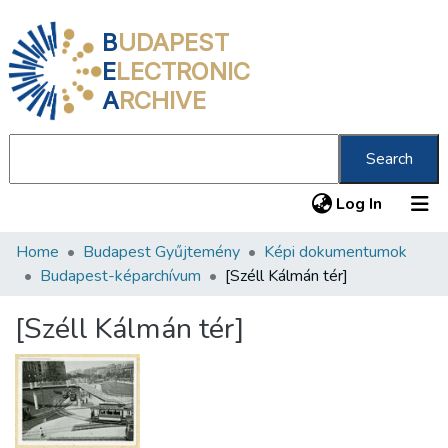
B
UDAPEST
E
LECTRONIC
A
RCHIVE
Search
(current
Log In
Home
Budapest Gyűjtemény
Képi dokumentumok
Communities & Collections
Budapest-képarchívum
[Széll Kálmán tér]
All of DSpace
[Széll Kálmán tér]
Statistics
About us