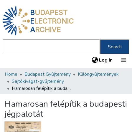
B
UDAPEST
E
LECTRONIC
A
RCHIVE
Search
(current
Log In
Home
Budapest Gyűjtemény
Különgyűjtemények
Communities & Collections
Sajtókivágat-gyűjtemény
All of DSpace
Hamarosan felépítik a budapesti jégpalotát
Statistics
Hamarosan felépítik a budapesti
About us
jégpalotát