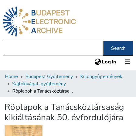
B
UDAPEST
E
LECTRONIC
A
RCHIVE
Search
(current
Log In
Home
Budapest Gyűjtemény
Különgyűjtemények
Communities & Collections
Sajtókivágat-gyűjtemény
All of DSpace
Röplapok a Tanácsköztársaság kikiáltásának 50. évfordulójára
Statistics
Röplapok a Tanácsköztársaság
About us
kikiáltásának 50. évfordulójára