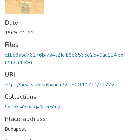
Date
1969-01-23
Files
c1be3aba76276bf7a4c2fcfb9e6535e2540aa114.pdf
(242.31 KB)
URI
https://bea.fszek.hu/handle/20.500.14711/112722
Collections
Sajtókivágat-gyűjtemény
Place, address
Budapest