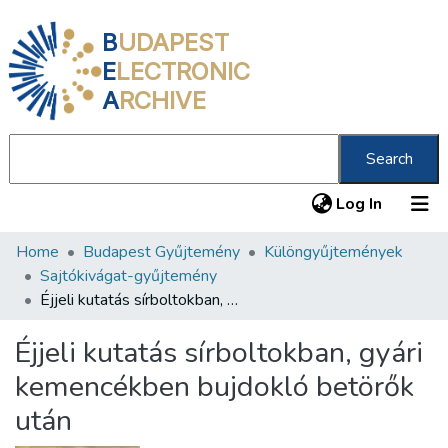
B
UDAPEST
E
LECTRONIC
A
RCHIVE
Search
(current
Log In
Home
Budapest Gyűjtemény
Különgyűjtemények
Communities & Collections
Sajtókivágat-gyűjtemény
All of DSpace
Éjjeli kutatás sírboltokban, gyári kemencékben bujdokló betörők után
Statistics
Éjjeli kutatás sírboltokban, gyári
About us
kemencékben bujdokló betörők
után