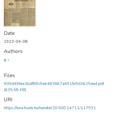
Date
1923-04-08
Authors
g. i.
Files
909d49fee3bdf89c9a6483867a491fe9d3625da4.pdf
(635.58 KB)
URI
https://bea.fszek.hu/handle/20.500.14711/117931