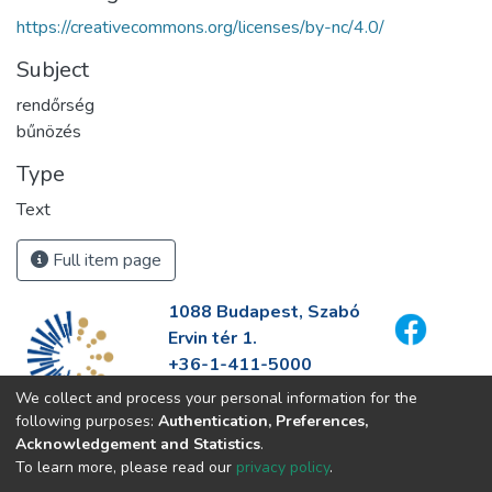
https://creativecommons.org/licenses/by-nc/4.0/
Subject
rendőrség
bűnözés
Type
Text
Full item page
1088 Budapest, Szabó
Ervin tér 1.
+36-1-411-5000
info@fszek.hu
We collect and process your personal information for the
https://fszek.hu
following purposes:
Authentication, Preferences,
Acknowledgement and Statistics
.
To learn more, please read our
privacy policy
.