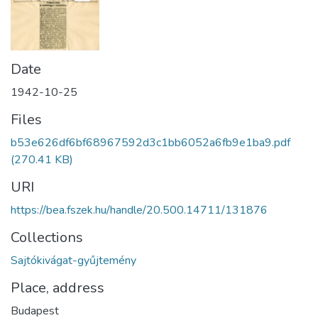
Date
1942-10-25
Files
b53e626df6bf68967592d3c1bb6052a6fb9e1ba9.pdf
(270.41 KB)
URI
https://bea.fszek.hu/handle/20.500.14711/131876
Collections
Sajtókivágat-gyűjtemény
Place, address
Budapest