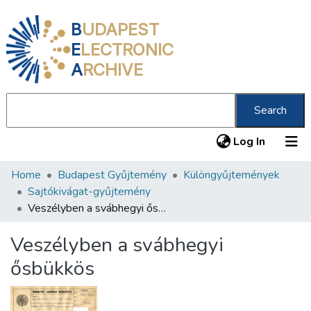
B
UDAPEST
E
LECTRONIC
A
RCHIVE
Search
(current
Log In
Home
Budapest Gyűjtemény
Különgyűjtemények
Communities & Collections
Sajtókivágat-gyűjtemény
All of DSpace
Veszélyben a svábhegyi ősbükkös
Statistics
Veszélyben a svábhegyi
About us
ősbükkös