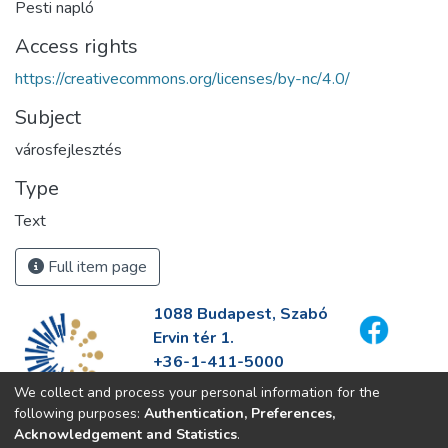
Pesti napló
Access rights
https://creativecommons.org/licenses/by-nc/4.0/
Subject
városfejlesztés
Type
Text
Full item page
1088 Budapest, Szabó
Ervin tér 1.
+36-1-411-5000
info@fszek.hu
We collect and process your personal information for the
https://fszek.hu
following purposes:
Authentication, Preferences,
Acknowledgement and Statistics
.