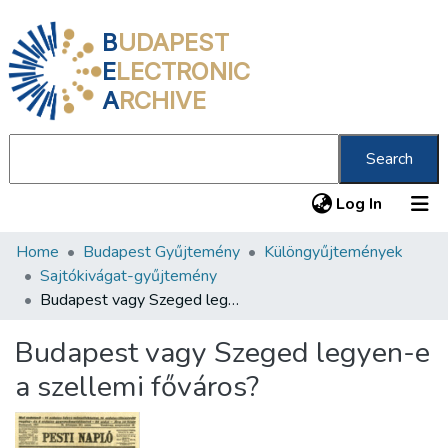
B
UDAPEST
E
LECTRONIC
A
RCHIVE
Search
(current
Log In
Home
Budapest Gyűjtemény
Különgyűjtemények
Communities & Collections
Sajtókivágat-gyűjtemény
All of DSpace
Budapest vagy Szeged legyen-e a szellemi főváros?
Statistics
Budapest vagy Szeged legyen-e
About us
a szellemi főváros?