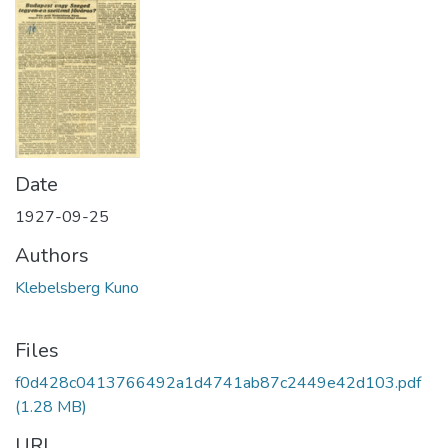
Date
1927-09-25
Authors
Klebelsberg Kuno
Files
f0d428c0413766492a1d4741ab87c2449e42d103.pdf
(1.28 MB)
URI