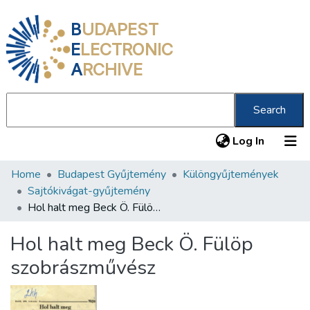
B
UDAPEST
E
LECTRONIC
A
RCHIVE
Search
(current
Log In
Home
Budapest Gyűjtemény
Különgyűjtemények
Communities & Collections
Sajtókivágat-gyűjtemény
All of DSpace
Hol halt meg Beck Ö. Fülöp szobrászművész
Statistics
Hol halt meg Beck Ö. Fülöp
About us
szobrászművész