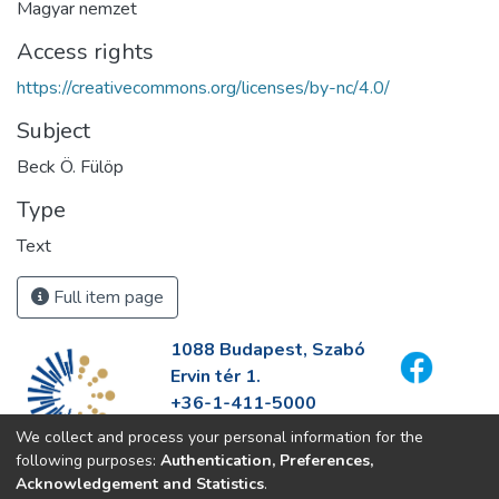
Magyar nemzet
Access rights
https://creativecommons.org/licenses/by-nc/4.0/
Subject
Beck Ö. Fülöp
Type
Text
Full item page
1088 Budapest, Szabó
Ervin tér 1.
+36-1-411-5000
info@fszek.hu
We collect and process your personal information for the
https://fszek.hu
following purposes:
Authentication, Preferences,
Acknowledgement and Statistics
.