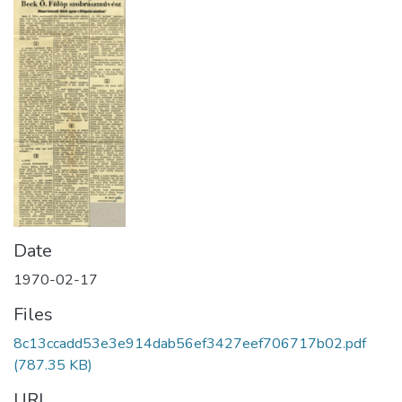
Date
1970-02-17
Files
8c13ccadd53e3e914dab56ef3427eef706717b02.pdf
(787.35 KB)
URI