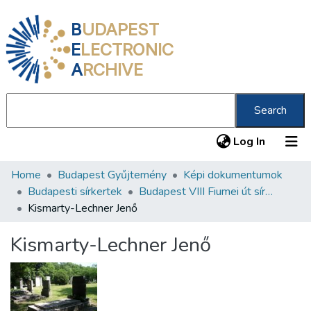
B
UDAPEST
E
LECTRONIC
A
RCHIVE
Search
(current
Log In
Home
Budapest Gyűjtemény
Képi dokumentumok
Communities & Collections
Budapesti sírkertek
Budapest VIII Fiumei út sírkert 1. rész
All of DSpace
Kismarty-Lechner Jenő
Statistics
Kismarty-Lechner Jenő
About us