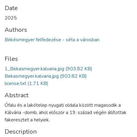
Date
2025
Authors
Békésmegyer felfedezése - séta a városban
Files
1_Bekasmegyer.kalvaria.jpg
(903.82 KB)
Bekasmegyer.kalvaria.jpg
(903.82 KB)
license.txt
(1.71 KB)
Abstract
Ófalu és a lakótelep nyugati oldala között magasodik a
Kálvária -domb, ahol először a 19. század végén állítottak
fakeresztet a helyiek.
Description