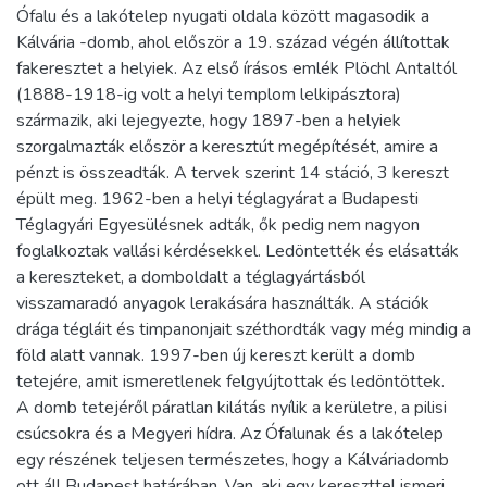
Ófalu és a lakótelep nyugati oldala között magasodik a
Kálvária -domb, ahol először a 19. század végén állítottak
fakeresztet a helyiek. Az első írásos emlék Plöchl Antaltól
(1888-1918-ig volt a helyi templom lelkipásztora)
származik, aki lejegyezte, hogy 1897-ben a helyiek
szorgalmazták először a keresztút megépítését, amire a
pénzt is összeadták. A tervek szerint 14 stáció, 3 kereszt
épült meg. 1962-ben a helyi téglagyárat a Budapesti
Téglagyári Egyesülésnek adták, ők pedig nem nagyon
foglalkoztak vallási kérdésekkel. Ledöntették és elásatták
a kereszteket, a domboldalt a téglagyártásból
visszamaradó anyagok lerakására használták. A stációk
drága tégláit és timpanonjait széthordták vagy még mindig a
föld alatt vannak. 1997-ben új kereszt került a domb
tetejére, amit ismeretlenek felgyújtottak és ledöntöttek.
A domb tetejéről páratlan kilátás nyílik a kerületre, a pilisi
csúcsokra és a Megyeri hídra. Az Ófalunak és a lakótelep
egy részének teljesen természetes, hogy a Kálváriadomb
ott áll Budapest határában. Van, aki egy kereszttel ismeri