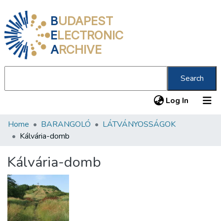
B
UDAPEST
E
LECTRONIC
A
RCHIVE
Search
(current
Log In
Home
BARANGOLÓ
LÁTVÁNYOSSÁGOK
Communities & Collections
Kálvária-domb
All of DSpace
Kálvária-domb
Statistics
About us