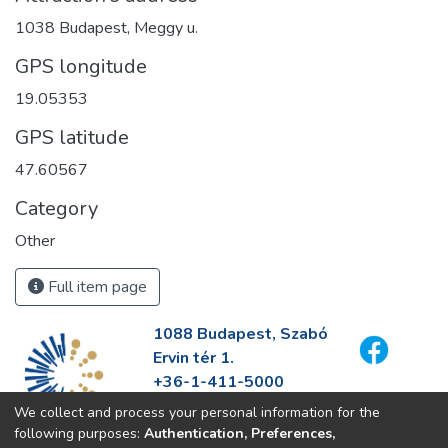
1038 Budapest, Meggy u.
GPS longitude
19.05353
GPS latitude
47.60567
Category
Other
Full item page
1088 Budapest, Szabó
Ervin tér 1.
+36-1-411-5000
info@fszek.hu
We collect and process your personal information for the
https://fszek.hu
following purposes:
Authentication, Preferences,