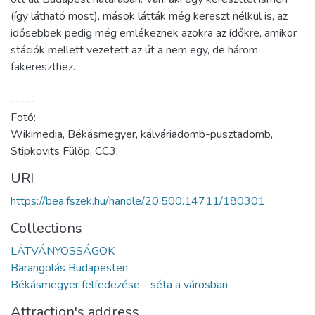
(így látható most), mások látták még kereszt nélkül is, az
idősebbek pedig még emlékeznek azokra az időkre, amikor
stációk mellett vezetett az út a nem egy, de három
fakereszthez.
-----
Fotó:
Wikimedia, Békásmegyer, kálváriadomb-pusztadomb,
Stipkovits Fülöp, CC3.
URI
https://bea.fszek.hu/handle/20.500.14711/180301
Collections
LÁTVÁNYOSSÁGOK
Barangolás Budapesten
Békásmegyer felfedezése - séta a városban
Attraction's address