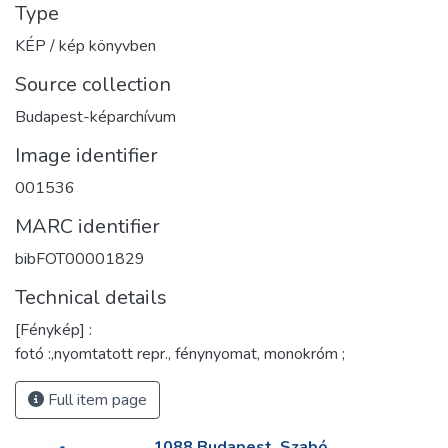
Type
KÉP / kép könyvben
Source collection
Budapest-képarchívum
Image identifier
001536
MARC identifier
bibFOT00001829
Technical details
[Fénykép] :
fotó :,nyomtatott repr., fénynyomat, monokróm ;
Full item page
1088 Budapest, Szabó