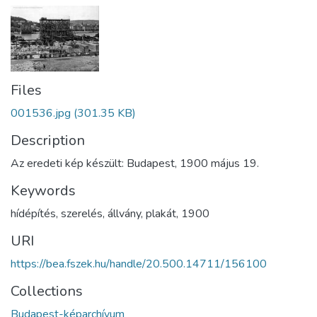
Files
001536.jpg
(301.35 KB)
Description
Az eredeti kép készült: Budapest, 1900 május 19.
Keywords
hídépítés
,
szerelés
,
állvány
,
plakát
,
1900
URI
https://bea.fszek.hu/handle/20.500.14711/156100
Collections
Budapest-képarchívum