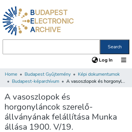
B
UDAPEST
E
LECTRONIC
A
RCHIVE
Search
(current
Log In
Home
Budapest Gyűjtemény
Képi dokumentumok
Communities & Collections
Budapest-képarchívum
A vasoszlopok és horgonyláncok szerelő-állványának felállítása Munka állása 1900. V/19.
All of DSpace
A vasoszlopok és
Statistics
horgonyláncok szerelő-
About us
állványának felállítása Munka
állása 1900. V/19.