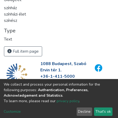
színház
színházi élet
színész
Type
Text
Full item page
1088 Budapest, Szabó
Ervin tér 1.
+36-1-411-5000
info@fszek.hu
We collect and process your personal information for the
https://fszek.hu
following purposes:
Authentication, Preferences,
Acknowledgement and Statistics
.
To learn more, please read our
privacy policy
.
Customize
Decline
That's ok