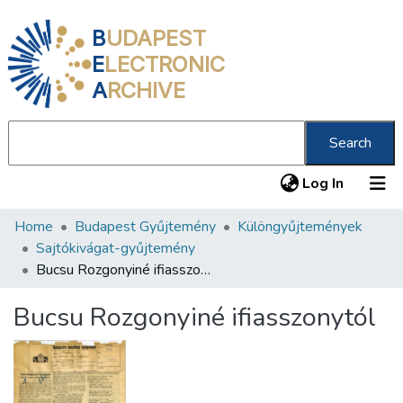
B
UDAPEST
E
LECTRONIC
A
RCHIVE
Search
(current
Log In
Home
Budapest Gyűjtemény
Különgyűjtemények
Communities & Collections
Sajtókivágat-gyűjtemény
All of DSpace
Bucsu Rozgonyiné ifiasszonytól
Statistics
Bucsu Rozgonyiné ifiasszonytól
About us