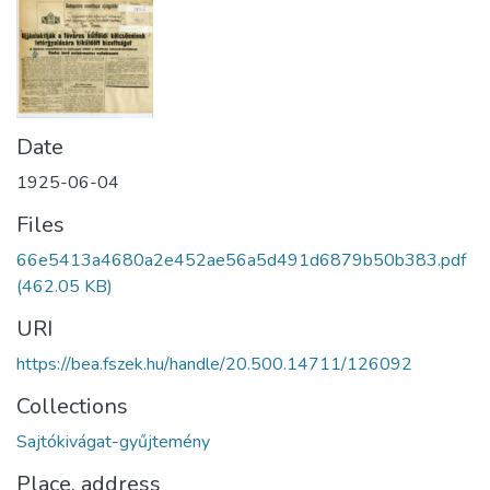
Date
1925-06-04
Files
66e5413a4680a2e452ae56a5d491d6879b50b383.pdf
(462.05 KB)
URI
https://bea.fszek.hu/handle/20.500.14711/126092
Collections
Sajtókivágat-gyűjtemény
Place, address