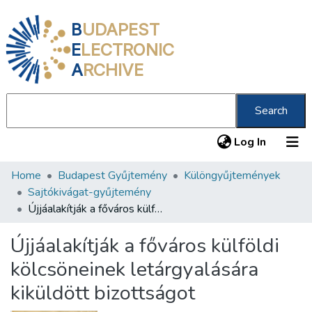
B
UDAPEST
E
LECTRONIC
A
RCHIVE
Search
(current
Log In
Home
Budapest Gyűjtemény
Különgyűjtemények
Communities & Collections
Sajtókivágat-gyűjtemény
All of DSpace
Újjáalakítják a főváros külföldi kölcsöneinek letárgyalására kiküldött bizottságot
Statistics
Újjáalakítják a főváros külföldi
About us
kölcsöneinek letárgyalására
kiküldött bizottságot